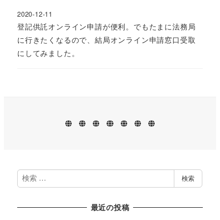
2020-12-11
登記供託オンライン申請が便利。でもたまに法務局
に行きたくなるので、結局オンライン申請窓口受取
にしてみました。
ホ
業
プ
お
ブ
事
プ
ー
務
ロ
問
ロ
務
ラ
ム
案
フ
い
グ
所
イ
内
ィ
合
案
バ
ー
わ
内
シ
ル
せ
ー
ポ
リ
検
検索
シ
索
ー
最近の投稿