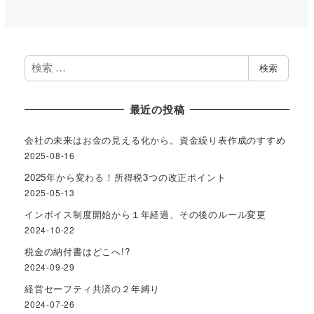
ム
案
フ
い
グ
所
イ
内
ィ
合
案
バ
ー
わ
内
シ
ル
せ
ー
ポ
リ
検
検索
シ
索
ー
最近の投稿
会社の未来はお金の見える化から。資金繰り表作成のすすめ
2025-08-16
2025年から変わる！所得税3つの改正ポイント
2025-05-13
インボイス制度開始から１年経過、その後のルール変更
2024-10-22
税金の納付書はどこへ!?
2024-09-29
経営セーフティ共済の２年縛り
2024-07-26