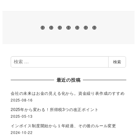
ホ
業
プ
お
ブ
事
プ
ー
務
ロ
問
ロ
務
ラ
ム
案
フ
い
グ
所
イ
内
ィ
合
案
バ
ー
わ
内
シ
ル
せ
ー
ポ
リ
検
検索
シ
索
ー
最近の投稿
会社の未来はお金の見える化から。資金繰り表作成のすすめ
2025-08-16
2025年から変わる！所得税3つの改正ポイント
2025-05-13
インボイス制度開始から１年経過、その後のルール変更
2024-10-22