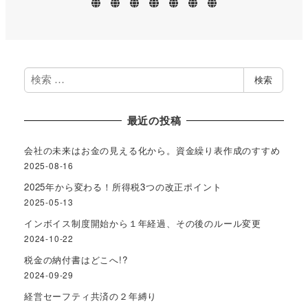
ホ
業
プ
お
ブ
事
プ
ー
務
ロ
問
ロ
務
ラ
ム
案
フ
い
グ
所
イ
内
ィ
合
案
バ
ー
わ
内
シ
ル
せ
ー
ポ
リ
検
検索
シ
索
ー
最近の投稿
会社の未来はお金の見える化から。資金繰り表作成のすすめ
2025-08-16
2025年から変わる！所得税3つの改正ポイント
2025-05-13
インボイス制度開始から１年経過、その後のルール変更
2024-10-22
税金の納付書はどこへ!?
2024-09-29
経営セーフティ共済の２年縛り