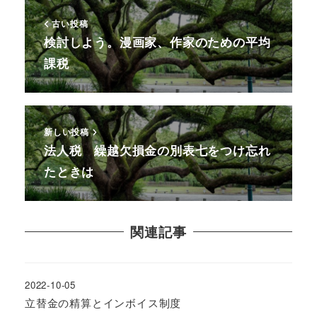
古い投稿
検討しよう。漫画家、作家のための平均
課税
新しい投稿
法人税 繰越欠損金の別表七をつけ忘れ
たときは
関連記事
2022-10-05
立替金の精算とインボイス制度