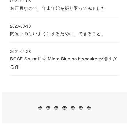
2021-01-05
お正月なので、年末年始を振り返ってみました
2020-09-18
間違いのないようにするために、できること。
2021-01-26
BOSE SoundLink Micro Bluetooth speakerが凄すぎ
る件
ホ
業
プ
お
ブ
事
プ
ー
務
ロ
問
ロ
務
ラ
ム
案
フ
い
グ
所
イ
内
ィ
合
案
バ
ー
わ
内
シ
ル
せ
ー