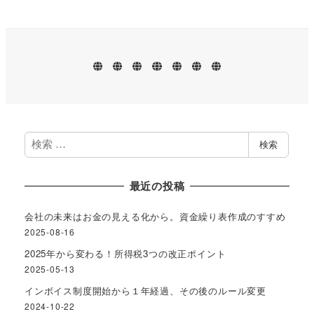
ホ
業
プ
お
ブ
事
プ
ー
務
ロ
問
ロ
務
ラ
ム
案
フ
い
グ
所
イ
内
ィ
合
案
バ
ー
わ
内
シ
ル
せ
ー
ポ
リ
検
検索
シ
索
ー
最近の投稿
会社の未来はお金の見える化から。資金繰り表作成のすすめ
2025-08-16
2025年から変わる！所得税3つの改正ポイント
2025-05-13
インボイス制度開始から１年経過、その後のルール変更
2024-10-22