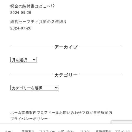
税金の納付書はどこへ!?
2024-09-29
経営セーフティ共済の２年縛り
2024-07-26
アーカイブ
ア
ー
カ
カテゴリー
イ
ブ
カ
テ
ゴ
リ
ホーム
業務案内
プロフィール
お問い合わせ
ブログ
事務所案内
ー
プライバシーポリシー
ホーム
業務案内
プロフィー
お問い合わ
ブログ
事務所案内
プライバシ